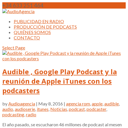
+34 633 251 464
info@audioagencia.com
PUBLICIDAD EN RADIO
PRODUCCIÓN DE PODCASTS
QUIÉNES SOMOS
CONTACTO
Select Page
Audible , Google Play Podcast y la
reunión de Apple iTunes con los
podcasters
by
Audioagencia
| May 8, 2016 |
agencia rom
,
apple
,
audible
,
audio
,
audioserie
,
itunes
,
Noticias
,
podcast
,
podcaster
,
podcasting
,
radio
El año pasado, se escucharon 46 millones de podcast al mesen