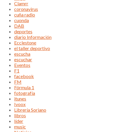
Clamrr
coronavirus
cuña radio
cuonda
DAB
deportes
diario Información
Ecclestone
el taller deportivo
escucha
escuchar
Eventos
F1
facebook
FM
Fórmula 1
fotografía
itunes
Ivoox
Librería Soriano
libros
líder
music