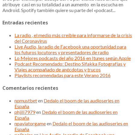
atribuye casi en su totalidad a un aumento en la escucha en
Android. Spotify también quiere su parte del «podcast...
Entradas recientes
La radio , el medio más creíble para informarse de la crisis
del Coronavirus
Live Audio, la radio de Facebook una oportunidad para
los futuros locutores y presentadores de radio
Lo Mejores podcasts del año 2016 en Itunes según Apple
Podcast Recomendado: Destino Sifakka Fotografías y
Viajes acompañado de anécdotas y trucos
Playlists recomendadas para este Verano 2016
Comentarios recientes
npmustbet
en
Dedalo el boom de las audioseries en
España
phjili7979
en
Dedalo el boom de las audioseries en
España
npaviatorgame
en
Dedalo el boom de las audioseries en
España
pe9soles
en
Live Audio, la radio de Facebook una