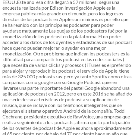
EEUU .Este año, esa cifra llegará a 57 millones , según una
encuesta realizada por Edison Investigación Apple es la
empresa pública más grande en el mundo, pero los ingresos
directos de los podcasts en Apple son mínimos es por ello que
se ha reunido con los principales podcaster para poder
ayudarse mutuamente Las quejas de los podcasters fué por la
monetización de los podcast en la plataforma. El no poder
acceder a los datos de los oyentes y estadísticas de sus podcast
hace que no puedan mejorar o ayudar en una mejor
monetización. Otro problema que indican los podcasters es la
dificultad para compartir los podcast en las redes sociales (
que necesita de varios clicks y procesos ) iTunes es el preferido
para alojar y reproducir los podcast, el servicio de Apple tiene
más de 325.000 podcasts ras pero ya tanto Spotify como otras
compañías como google con su Google Podcast quieren
llevarse una parte importante del pastel Google abandonó una
aplicación de podcast en 2012, pero en este 2016 se ha añadido
una serie de características de podcast a su aplicación de
música, que se incluye con los teléfonos inteligentes que se
ejecutan el sistema operativo Android de la compañía. Todd
Cochrane, presidente ejecutivo de RawVoice, una empresa que
realiza seguimiento a los podcasts, afirma que la participación
de los oyentes de podcast de Apple es ahora aproximadamente
el 65 por ciento, por debajo del 70 por ciento hace un año que