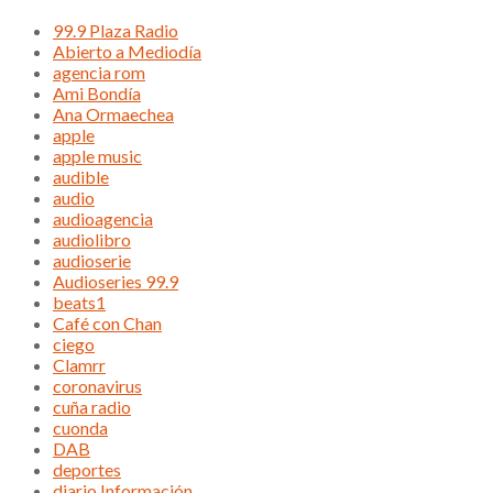
99.9 Plaza Radio
Abierto a Mediodía
agencia rom
Ami Bondía
Ana Ormaechea
apple
apple music
audible
audio
audioagencia
audiolibro
audioserie
Audioseries 99.9
beats1
Café con Chan
ciego
Clamrr
coronavirus
cuña radio
cuonda
DAB
deportes
diario Información