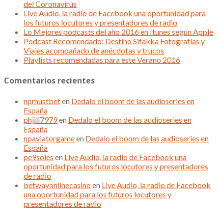
del Coronavirus
Live Audio, la radio de Facebook una oportunidad para
los futuros locutores y presentadores de radio
Lo Mejores podcasts del año 2016 en Itunes según Apple
Podcast Recomendado: Destino Sifakka Fotografías y
Viajes acompañado de anécdotas y trucos
Playlists recomendadas para este Verano 2016
Comentarios recientes
npmustbet
en
Dedalo el boom de las audioseries en
España
phjili7979
en
Dedalo el boom de las audioseries en
España
npaviatorgame
en
Dedalo el boom de las audioseries en
España
pe9soles
en
Live Audio, la radio de Facebook una
oportunidad para los futuros locutores y presentadores
de radio
betwayonlinecasino
en
Live Audio, la radio de Facebook
una oportunidad para los futuros locutores y
presentadores de radio