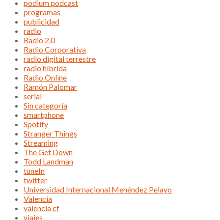
podium podcast
programas
publicidad
radio
Radio 2.0
Radio Corporativa
radio digital terrestre
radio híbrida
Radio Online
Ramón Palomar
serial
Sin categoría
smartphone
Spotify
Stranger Things
Streaming
The Get Down
Todd Landman
tuneIn
twitter
Universidad Internacional Menéndez Pelayo
Valencia
valencia cf
viajes