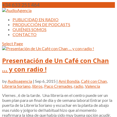
+34 633 251 464
info@audioagencia.com
PUBLICIDAD EN RADIO
PRODUCCIÓN DE PODCASTS
QUIÉNES SOMOS
CONTACTO
Select Page
Presentación de Un Café con Chan
… y con radio !
by
Audioagencia
| Sep 6, 2015 |
Ami Bondía
,
Café con Chan
,
Librería Soriano
,
libros
,
Paco Cremades
,
radio
,
Valencia
Viernes , 6 de la tarde. Una librería en el centro puede ser un
buen plan para un final de día y de semana laboral Entrar por la
puerta de la Libreria Soriano y escuchar en la planta de abajo
mas ruido y jolgorio del habitual hizo que al momento
reafirmara la idea de que había sido muy buena opción acudir.