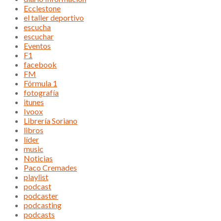
Ecclestone
el taller deportivo
escucha
escuchar
Eventos
F1
facebook
FM
Fórmula 1
fotografía
itunes
Ivoox
Librería Soriano
libros
líder
music
Noticias
Paco Cremades
playlist
podcast
podcaster
podcasting
podcasts