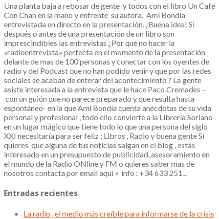
Una planta baja a rebosar de gente y todos con el libro Un Café
Con Chan en la mano y enfrente su autora, Ami Bondía
entrevistada en directo en la presentación. ¡Buena idea! Si
después o antes de una presentación de un libro son
imprescindibles las entrevistas ¿Por qué no hacer la
«radioentrevista» perfecta en el momento de la presentación
delante de mas de 100 personas y conectar con los oyentes de
radio y del Podcast que no han podido venir y que por las redes
sociales se acaban de enterar del acontecimiento ? La gente
asiste interesada a la entrevista que le hace Paco Cremades –
con un guión que no parece preparado y que resulta hasta
espontáneo- en la que Ami Bondía cuenta anécdotas de su vida
personal y profesional , todo ello convierte a la Librería Soriano
en un lugar mágico que tiene todo lo que una persona del siglo
XXI necesitaría para ser feliz ; Libros , Radio y buena gente Si
quieres que alguna de tus noticias salgan en el blog , estás
interesado en un presupuesto de publicidad, asesoramiento en
el mundo de la Radio ONline y FM o quieres saber mas de
nosotros contacta por email aquí + info : +34 633 251...
Entradas recientes
La radio , el medio más creíble para informarse de la crisis