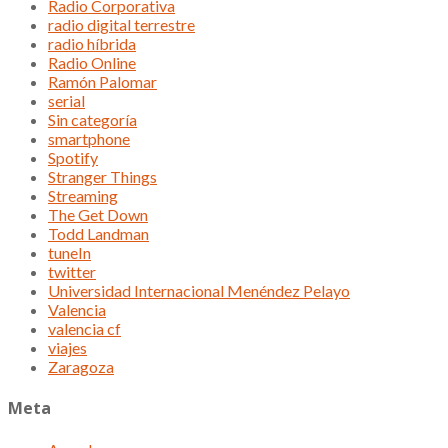
Radio Corporativa
radio digital terrestre
radio híbrida
Radio Online
Ramón Palomar
serial
Sin categoría
smartphone
Spotify
Stranger Things
Streaming
The Get Down
Todd Landman
tuneIn
twitter
Universidad Internacional Menéndez Pelayo
Valencia
valencia cf
viajes
Zaragoza
Meta