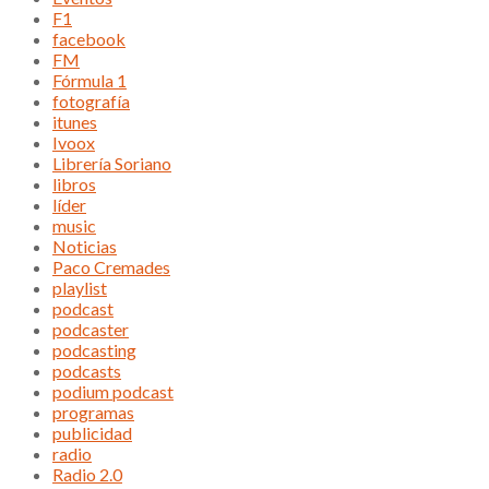
F1
facebook
FM
Fórmula 1
fotografía
itunes
Ivoox
Librería Soriano
libros
líder
music
Noticias
Paco Cremades
playlist
podcast
podcaster
podcasting
podcasts
podium podcast
programas
publicidad
radio
Radio 2.0