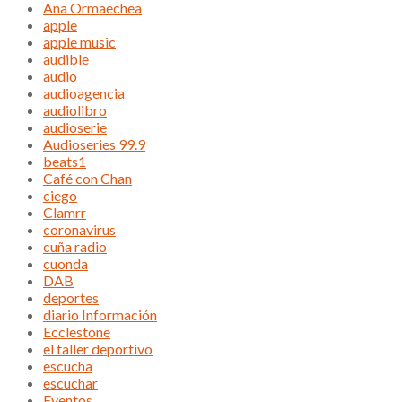
Ana Ormaechea
apple
apple music
audible
audio
audioagencia
audiolibro
audioserie
Audioseries 99.9
beats1
Café con Chan
ciego
Clamrr
coronavirus
cuña radio
cuonda
DAB
deportes
diario Información
Ecclestone
el taller deportivo
escucha
escuchar
Eventos