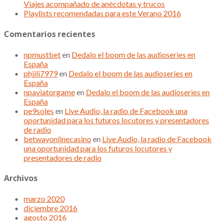
Viajes acompañado de anécdotas y trucos
Playlists recomendadas para este Verano 2016
Comentarios recientes
npmustbet
en
Dedalo el boom de las audioseries en
España
phjili7979
en
Dedalo el boom de las audioseries en
España
npaviatorgame
en
Dedalo el boom de las audioseries en
España
pe9soles
en
Live Audio, la radio de Facebook una
oportunidad para los futuros locutores y presentadores
de radio
betwayonlinecasino
en
Live Audio, la radio de Facebook
una oportunidad para los futuros locutores y
presentadores de radio
Archivos
marzo 2020
diciembre 2016
agosto 2016